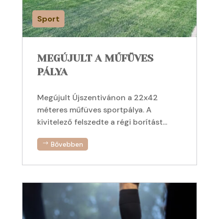
Sport
MEGÚJULT A MŰFÜVES
PÁLYA
Megújult Újszentivánon a 22x42
méteres műfüves sportpálya. A
kivitelező felszedte a régi borítást...
Bővebben