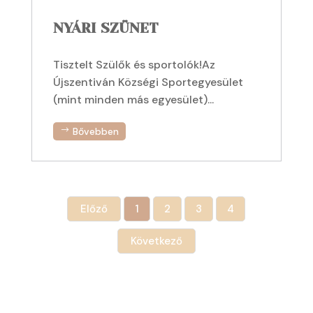
NYÁRI SZÜNET
Tisztelt Szülők és sportolók!Az
Újszentiván Községi Sportegyesület
(mint minden más egyesület)...
Bővebben
Előző
1
2
3
4
Következő