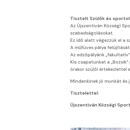
Tisztelt Szülők és sportol
Az Újszentiván Községi Spo
szabadságolásokat.
Ez idő alatt végezzük el a 
A műfüves pálya felújításá
Az edzőpályánk „fakultatív
Kis csapatunkat a „Bozsik
órakor szülői értekezlettel
Mindenkinek jó munkát és j
Tisztelettel:
Újszentiván Községi Spor