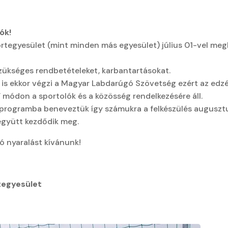
ók!
rtegyesület (mint minden más egyesület) július 01-vel meg
szükséges rendbetételeket, karbantartásokat.
t is ekkor végzi a Magyar Labdarúgó Szövetség ezért az edzé
” módon a sportolók és a közösség rendelkezésére áll.
” programba beneveztük így számukra a felkészülés auguszt
 együtt kezdődik meg.
ó nyaralást kívánunk!
tegyesület