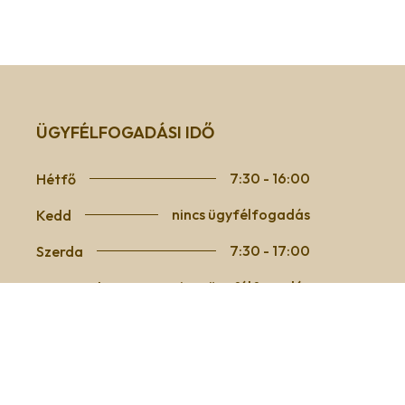
ÜGYFÉLFOGADÁSI IDŐ
7:30 - 16:00
Hétfő
nincs ügyfélfogadás
Kedd
7:30 - 17:00
Szerda
nincs ügyfélfogadás
Csütörtök
7:30 - 12:30
Péntek