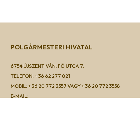
POLGÁRMESTERI HIVATAL
6754 ÚJSZENTIVÁN, FŐ UTCA 7.
TELEFON: + 36 62 277 021
MOBIL: + 36 20 772 3557 VAGY + 36 20 772 3558
E-MAIL:
POLGARMESTERIHIVATAL@UJSZENTIVAN.HU
KARRIER