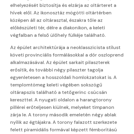
elhelyezését biztosítja és elzárja az oltárteret a
hívek elől. Az ikonosztáz mögötti oltártérben
középen áll az oltárasztal, északra tőle az
előkészületi tér, délre a diakonikon, a keleti
végfalban a felső ülőhely fülkéje található.
Az épület architektúrája a neoklasszicista stílust
követi provinciális formálásokkal a dór oszloprend
alkalmazásával. Az épület sarkait pilaszterek
erősítik, és további négy pilaszter tagolja
egyenletesen a hosszoldali homlokzatokat is. A
templomtömeg keleti végében sokszögű
oltárapszis található a tetőgerinc csúcsán
kereszttel. A nyugati oldalon a harangtorony
pillérei erőteljesen kiülnek, melyeket timpanon
zárja le. A torony második emeletén négy ablak
nyílik az égtájakra. A torony falazott szerkezete
felett piramidális formával képzett fémborítású