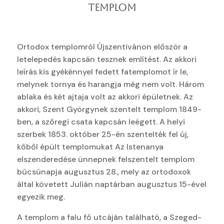
TEMPLOM
Ortodox templomról Újszentivánon először a
letelepedés kapcsán tesznek említést. Az akkori
leírás kis gyékénnyel fedett fatemplomot ír le,
melynek tornya és harangja még nem volt. Három
ablaka és két ajtaja volt az akkori épületnek. Az
akkori, Szent Györgynek szentelt templom 1849-
ben, a szőregi csata kapcsán leégett. A helyi
szerbek 1853. október 25-én szentelték fel új,
kőből épült templomukat Az Istenanya
elszenderedése ünnepnek felszentelt templom
búcsúnapja augusztus 28., mely az ortodoxok
által követett Julián naptárban augusztus 15-ével
egyezik meg.
A templom a falu fő utcáján található, a Szeged-