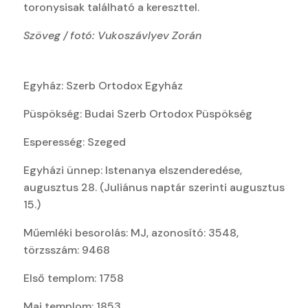
toronysisak található a kereszttel.
Szöveg / fotó: Vukoszávlyev Zorán
Egyház: Szerb Ortodox Egyház
Püspökség: Budai Szerb Ortodox Püspökség
Esperesség: Szeged
Egyházi ünnep: Istenanya elszenderedése,
augusztus 28. (Juliánus naptár szerinti augusztus
15.)
Műemléki besorolás: MJ, azonosító: 3548,
törzsszám: 9468
Első templom: 1758
Mai templom: 1853