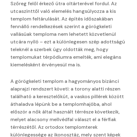
Szőreg felől érkező útra oltárterével fordul. Az
utcaszinttől való elemelés hangsúlyozza a kis
templom feltárulását. Az építés időszakában
fennálló rendelkezések szerint a görögkeleti
vallásúak temploma nem lehetett közvetlenül
utcára nyíló – ezt a különlegesen szép adottságú
teleknél a szerbek úgy oldották meg, hogy
templomukat térpódiumra emelték, ami elegáns
kiemelésként érvényesül ma is.
A görögkeleti templom a hagyományos bizánci
alaprajzi rendszert követi: a torony alatti részen
található a keresztelőkút, a vaskos pillérek között
áthaladva lépünk be a templomhajóba, ahol
először a nők által használt térrésze következik,
melyet alacsony mellvédfal választ el a férfiak
térrészétől. Az ortodox templomterek
különlegessége az ikonosztáz, mely szent képek