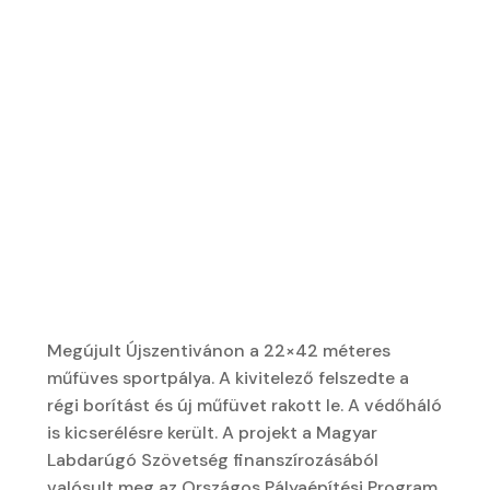
Megújult Újszentivánon a 22×42 méteres
műfüves sportpálya. A kivitelező felszedte a
régi borítást és új műfüvet rakott le. A védőháló
is kicserélésre került. A projekt a Magyar
Labdarúgó Szövetség finanszírozásából
valósult meg az Országos Pályaépítési Program