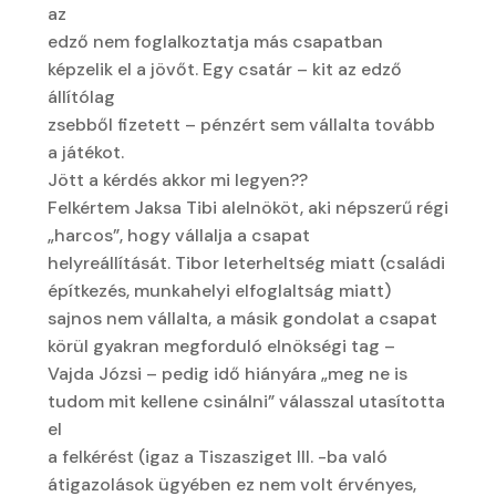
az
edző nem foglalkoztatja más csapatban
képzelik el a jövőt. Egy csatár – kit az edző
állítólag
zsebből fizetett – pénzért sem vállalta tovább
a játékot.
Jött a kérdés akkor mi legyen??
Felkértem Jaksa Tibi alelnököt, aki népszerű régi
„harcos”, hogy vállalja a csapat
helyreállítását. Tibor leterheltség miatt (családi
építkezés, munkahelyi elfoglaltság miatt)
sajnos nem vállalta, a másik gondolat a csapat
körül gyakran megforduló elnökségi tag –
Vajda Józsi – pedig idő hiányára „meg ne is
tudom mit kellene csinálni” válasszal utasította
el
a felkérést (igaz a Tiszasziget III. -ba való
átigazolások ügyében ez nem volt érvényes,