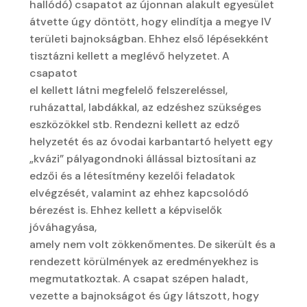
hallódó) csapatot az újonnan alakult egyesület
átvette úgy döntött, hogy elindítja a megye IV
területi bajnokságban. Ehhez első lépésekként
tisztázni kellett a meglévő helyzetet. A
csapatot
el kellett látni megfelelő felszereléssel,
ruházattal, labdákkal, az edzéshez szükséges
eszközökkel stb. Rendezni kellett az edző
helyzetét és az óvodai karbantartó helyett egy
„kvázi” pályagondnoki állással biztosítani az
edzői és a létesítmény kezelői feladatok
elvégzését, valamint az ehhez kapcsolódó
bérezést is. Ehhez kellett a képviselők
jóváhagyása,
amely nem volt zökkenőmentes. De sikerült és a
rendezett körülmények az eredményekhez is
megmutatkoztak. A csapat szépen haladt,
vezette a bajnokságot és úgy látszott, hogy