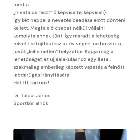
mert a
„hivatalos részt” ő képviselte, képviseli).
Így két nappal a nevezés beadása előtt dönteni
kellett. Megfelelő csapat nélkül vállalni
komolytalannak tűnt. Így maradt a lehetőség
mivel tisztújítás lesz az év végén, ne hozzuk a
jövőt „kellemetlen” helyzetbe. Kapja meg a
lehetőséget az ujjáalakuláshoz egy fiatal,
szakmailag emberileg képzett vezetés a felnőtt
labdarúgás irányítására.
Hát itt tartunk!
Dr. Talpai János
Sportkör elnök