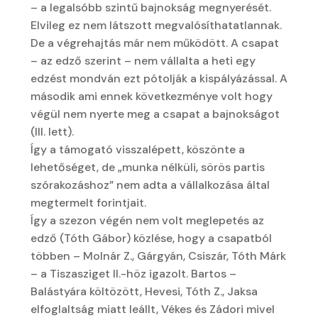
– a legalsóbb szintű bajnokság megnyerését.
Elvileg ez nem látszott megvalósíthatatlannak.
De a végrehajtás már nem működött. A csapat
– az edző szerint – nem vállalta a heti egy
edzést mondván ezt pótolják a kispályázással. A
második ami ennek következménye volt hogy
végül nem nyerte meg a csapat a bajnokságot
(III. lett).
Így a támogató visszalépett, köszönte a
lehetőséget, de „munka nélküli, sörös partis
szórakozáshoz” nem adta a vállalkozása által
megtermelt forintjait.
Így a szezon végén nem volt meglepetés az
edző (Tóth Gábor) közlése, hogy a csapatból
többen – Molnár Z., Gárgyán, Csiszár, Tóth Márk
– a Tiszasziget II.-höz igazolt. Bartos –
Balástyára költözött, Hevesi, Tóth Z., Jaksa
elfoglaltság miatt leállt, Vékes és Zádori mivel