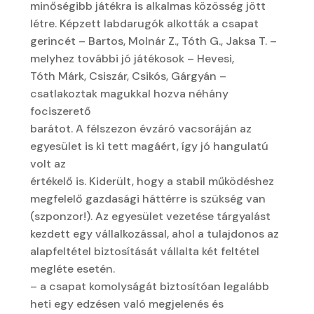
minőségibb játékra is alkalmas közösség jött
létre. Képzett labdarugók alkották a csapat
gerincét – Bartos, Molnár Z., Tóth G., Jaksa T. –
melyhez további jó játékosok – Hevesi,
Tóth Márk, Csiszár, Csikós, Gárgyán –
csatlakoztak magukkal hozva néhány
fociszerető
barátot. A félszezon évzáró vacsoráján az
egyesület is ki tett magáért, így jó hangulatú
volt az
értékelő is. Kiderült, hogy a stabil működéshez
megfelelő gazdasági háttérre is szükség van
(szponzor!). Az egyesület vezetése tárgyalást
kezdett egy vállalkozással, ahol a tulajdonos az
alapfeltétel biztosítását vállalta két feltétel
megléte esetén.
– a csapat komolyságát biztosítóan legalább
heti egy edzésen való megjelenés és