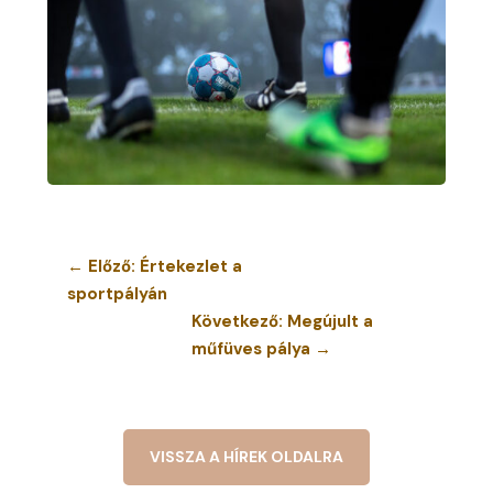
←
Előző: Értekezlet a
sportpályán
Következő: Megújult a
műfüves pálya
→
VISSZA A HÍREK OLDALRA