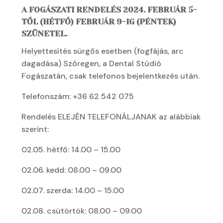
A FOGÁSZATI RENDELÉS 2024. FEBRUÁR 5-
TŐL (HÉTFŐ) FEBRUÁR 9-IG (PÉNTEK)
SZÜNETEL.
Helyettesítés sürgős esetben (fogfájás, arc
dagadása) Szőregen, a Dental Stúdió
Fogászatán, csak telefonos bejelentkezés után.
Telefonszám: +36 62 542 075
Rendelés ELEJÉN TELEFONÁLJANAK az alábbiak
szerint:
02.05. hétfő: 14.00 – 15.00
02.06. kedd: 08.00 – 09.00
02.07. szerda: 14.00 – 15.00
02.08. csütörtök: 08.00 – 09.00